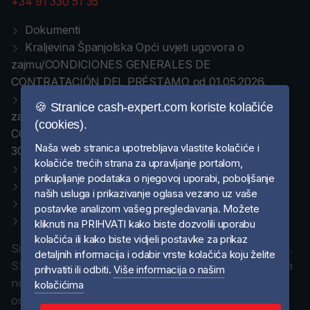
+34 91 330 51 35
Dokumenti
Kraljevina Španjolska Opći uvjeti ugovora o
zajmu/CONDICIONES GENERALES DE
CONTRATACIÓN DEL PRÉSTAMO od 01.05.2026.
Kraljevina Španjolska Opći uvjeti ugovora o
🍪 Stranice cash-expert.com koriste kolačiće
zajmu/CONDICIONES GENERALES DE
(cookies).
CONTRATACIÓN DEL PRÉSTAMO od 01.07.2025 do
Naša web stranica upotrebljava vlastite kolačiće i
30.04.2026.
kolačiće trećih strana za upravljanje portalom,
Política de privacidad / Politika privatnosti
prikupljanje podataka o njegovoj uporabi, poboljšanje
Pravna obavijest/Aviso legal
naših usluga i prikazivanje oglasa vezano uz vaše
Pravila o kolačićima
postavke analizom vašeg pregledavanja. Možete
Politica de cookies
kliknuti na PRIHVATI kako biste dozvolili uporabu
kolačića ili kako biste vidjeli postavke za prikaz
Sigurnost Vaših podataka zaštićena je SSL certifikatom.
detaljnih informacija i odabir vrste kolačića koju želite
SSL je metoda kriptiranja podataka, kojom se sprječava
prihvatiti ili odbiti.
Više informacija o našim
neovlašteno presretanje i pristup neovlaštenim
kolačićima
osobama do povjerljivih podataka. SSL osigurava