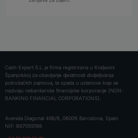
zahtjeva za zajam.
Cash-Expert S.L. je firma registrirana u Kraljevini
Španjolskoj za obavljanje djelatnosti dodjeljivanja
potrošačkih zajmova, te spada u ustanove koje se
nazivaju nebankarske financijske korporacije (NON-
BANKING FINANCIAL CORPORATIONS).
Avenida Diagonal 468/8, 08006 Barcelona, Spain
NIF: B67059188