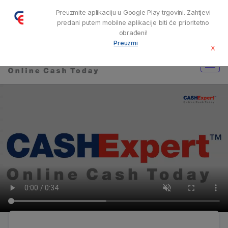
CASH-EXPERT.ES CASH-EXPERT EU TEL.
+34 91 330 51 35
Preuzmite aplikaciju u Google Play trgovini. Zahtjevi
RADNO VRIJEME: PON-PET 08:00-17:00
predani putem mobilne aplikacije biti će prioritetno
obrađeni!
Preuzmi
X