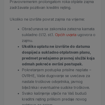
Pravovremenim prolongatom roka otplate zajma
zadržavate pozitivan kreditni rejting.
Ukoliko ne izvršite povrat zajma na vrijeme:
Obračunava se zakonska zatezna kamata
sukladno čl.12. st.1.
Općih uvjeta
ugovora o
zajmu.
Ukoliko uplatu ne izvršite do datuma
dospijeća sukladno otplatnom planu,
predmet predajemo pravnoj službi koja
odmah pokreće ovršni postupak.
Pokretanjem postupka prisilne naplate –
OVRHE, Vaše dugovanje se uvećava za
nastale troškove odvjetnika, javnog
bilježnika i eventualne sudske troškove.
Svako kašnjenje utječe na Vaš budući
kreditni rejting prilikom predaje novog