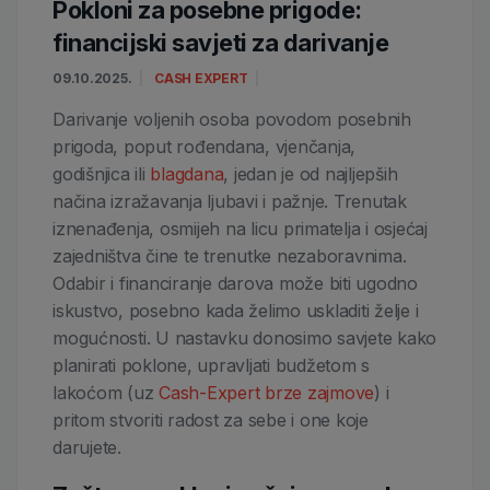
Pokloni za posebne prigode:
financijski savjeti za darivanje
09.10.2025.
CASH EXPERT
Darivanje voljenih osoba povodom posebnih
prigoda, poput rođendana, vjenčanja,
godišnjica ili
blagdana
, jedan je od najljepših
načina izražavanja ljubavi i pažnje. Trenutak
iznenađenja, osmijeh na licu primatelja i osjećaj
zajedništva čine te trenutke nezaboravnima.
Odabir i financiranje darova može biti ugodno
iskustvo, posebno kada želimo uskladiti želje i
mogućnosti. U nastavku donosimo savjete kako
planirati poklone, upravljati budžetom s
lakoćom (uz
Cash-Expert brze zajmove
) i
pritom stvoriti radost za sebe i one koje
darujete.