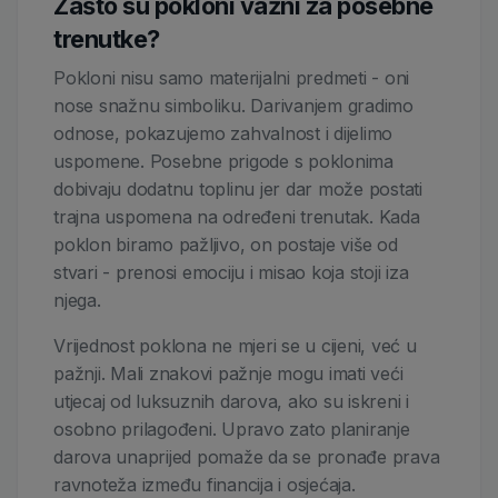
Zašto su pokloni važni za posebne
trenutke?
Pokloni nisu samo materijalni predmeti - oni
nose snažnu simboliku. Darivanjem gradimo
odnose, pokazujemo zahvalnost i dijelimo
uspomene. Posebne prigode s poklonima
dobivaju dodatnu toplinu jer dar može postati
trajna uspomena na određeni trenutak. Kada
poklon biramo pažljivo, on postaje više od
stvari - prenosi emociju i misao koja stoji iza
njega.
Vrijednost poklona ne mjeri se u cijeni, već u
pažnji. Mali znakovi pažnje mogu imati veći
utjecaj od luksuznih darova, ako su iskreni i
osobno prilagođeni. Upravo zato planiranje
darova unaprijed pomaže da se pronađe prava
ravnoteža između financija i osjećaja.