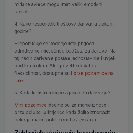
mirisne svijeće mogu imati veliki emotivni
učinak.
4. Kako rasporediti troškove darivanja tijekom
godine?
Preporučuje se vođenje liste prigoda i
određivanje mjesečnog budžeta za darove. Na
taj način darivanje postaje jednostavnije i uvijek
pod kontrolom. Ako poželite dodatnu
fleksibilnost, dostupne su i
brze pozajmice na
rate
.
5. Kada koristiti mini pozajmice za darivanje?
Mini pozajmice
idealne su za manje iznose i
brze odluke, primjerice kada želite iznenaditi
nekoga malim poklonom bez čekanja.
Zaključak: darivanje kao ulaganje