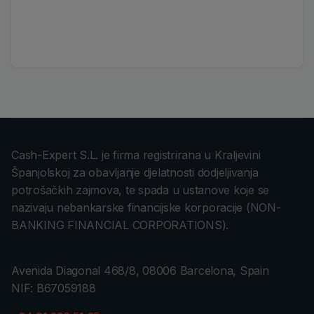
Cash-Expert S.L. je firma registrirana u Kraljevini
Španjolskoj za obavljanje djelatnosti dodjeljivanja
potrošačkih zajmova, te spada u ustanove koje se
nazivaju nebankarske financijske korporacije (NON-
BANKING FINANCIAL CORPORATIONS).
Avenida Diagonal 468/8, 08006 Barcelona, Spain
NIF: B67059188