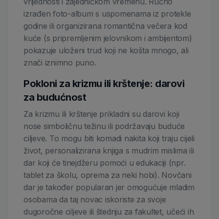
vrijednosti i zajedničkom vremenu. Ručno
izrađen foto-album s uspomenama iz protekle
godine ili organizirana romantična večera kod
kuće (s pripremljenim jelovnikom i ambijentom)
pokazuje uloženi trud koji ne košta mnogo, ali
znači iznimno puno.
Pokloni za krizmu ili krštenje: darovi
za budućnost
Za krizmu ili krštenje prikladni su darovi koji
nose simboličnu težinu ili podržavaju buduće
ciljeve. To mogu biti komadi nakita koji traju cijeli
život, personalizirana knjiga s mudrim mislima ili
dar koji će tinejdžeru pomoći u edukaciji (npr.
tablet za školu, oprema za neki hobi). Novčani
dar je također popularan jer omogućuje mladim
osobama da taj novac iskoriste za svoje
dugoročne ciljeve ili štednju za fakultet, učeći ih