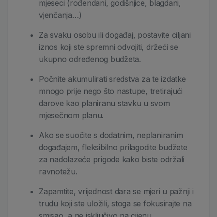
mjeseci (rođendani, godišnjice, blagdani,
vjenčanja…)
Za svaku osobu ili događaj, postavite ciljani
iznos koji ste spremni odvojiti, držeći se
ukupno određenog budžeta.
Počnite akumulirati sredstva za te izdatke
mnogo prije nego što nastupe, tretirajući
darove kao planiranu stavku u svom
mjesečnom planu.
Ako se suočite s dodatnim, neplaniranim
događajem, fleksibilno prilagodite budžete
za nadolazeće prigode kako biste održali
ravnotežu.
Zapamtite, vrijednost dara se mjeri u pažnji i
trudu koji ste uložili, stoga se fokusirajte na
smisao, a ne isključivo na cijenu.