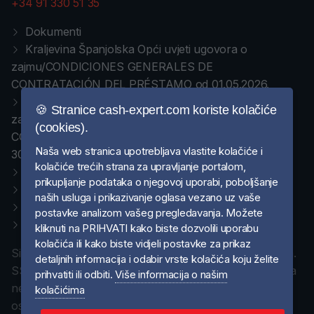
+34 91 330 51 35
Dokumenti
Kraljevina Španjolska Opći uvjeti ugovora o
zajmu/CONDICIONES GENERALES DE
CONTRATACIÓN DEL PRÉSTAMO od 01.05.2026.
Kraljevina Španjolska Opći uvjeti ugovora o
🍪 Stranice cash-expert.com koriste kolačiće
zajmu/CONDICIONES GENERALES DE
(cookies).
CONTRATACIÓN DEL PRÉSTAMO od 01.07.2025 do
Naša web stranica upotrebljava vlastite kolačiće i
30.04.2026.
kolačiće trećih strana za upravljanje portalom,
Política de privacidad / Politika privatnosti
prikupljanje podataka o njegovoj uporabi, poboljšanje
Pravna obavijest/Aviso legal
naših usluga i prikazivanje oglasa vezano uz vaše
Pravila o kolačićima
postavke analizom vašeg pregledavanja. Možete
Politica de cookies
kliknuti na PRIHVATI kako biste dozvolili uporabu
kolačića ili kako biste vidjeli postavke za prikaz
Sigurnost Vaših podataka zaštićena je SSL certifikatom.
detaljnih informacija i odabir vrste kolačića koju želite
SSL je metoda kriptiranja podataka, kojom se sprječava
prihvatiti ili odbiti.
Više informacija o našim
neovlašteno presretanje i pristup neovlaštenim
kolačićima
osobama do povjerljivih podataka. SSL osigurava