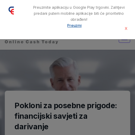
CASH-EXPERT.ES CASH-EXPERT EU TEL.
+34 91 330 51 35
Preuzmite aplikaciju u Google Play trgovini. Zahtjevi
RADNO VRIJEME: PON-PET 08:00-17:00
predani putem mobilne aplikacije biti će prioritetno
obrađeni!
Preuzmi
X
Pokloni za posebne prigode:
financijski savjeti za
darivanje