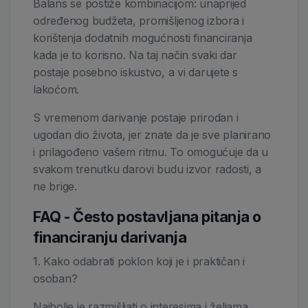
Balans se postiže kombinacijom: unaprijed
određenog budžeta, promišljenog izbora i
korištenja dodatnih mogućnosti financiranja
kada je to korisno. Na taj način svaki dar
postaje posebno iskustvo, a vi darujete s
lakoćom.
S vremenom darivanje postaje prirodan i
ugodan dio života, jer znate da je sve planirano
i prilagođeno vašem ritmu. To omogućuje da u
svakom trenutku darovi budu izvor radosti, a
ne brige.
FAQ - Često postavljana pitanja o
financiranju darivanja
1. Kako odabrati poklon koji je i praktičan i
osoban?
Najbolje je razmišljati o interesima i željama